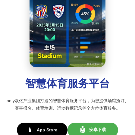
AI
运
动
AP
智慧体育服务平台
oety欧亿产业集团打造的智慧体育服务平台，为您提供场馆预订、
赛事报名、体育培训、运动数据记录等全方位体育服务。
安卓下载
App Store