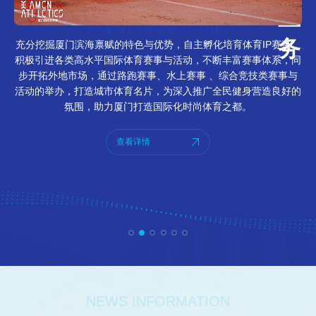
业
EVENT OPERATIONS
务
充分挖掘厦门滨海禀赋的特色与优势，自主孵化培育体育IP赛事，
积极引进各类高水平国际体育赛事与活动，不断丰富赛事体系，同
步开拓外地市场，通过路跑赛事、水上赛事 、综合竞技类赛事与
活动的举办，打造城市体育名片，为深入推广全民健身营造良好的
氛围，助力厦门打造国际化时尚体育之都。
查看详情
【企业公告】
2025-10-24：关于厦门美峰体育公园绿化管养及保
洁服务项目的招标公告
【企业公告】
2026-01-23：股权处置全流程专项法律顾问服务询
价采购结果公示
NEWS INFORMATION