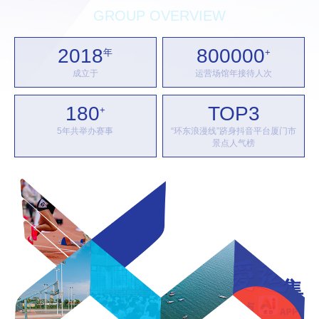
GROUP OVERVIEW
2018
800000
年
+
成立于
运营场馆年接待人次
180
TOP
3
+
5年共举办赛事
“环东浪漫线”跻身抖音平台厦门市
景点人气榜
集