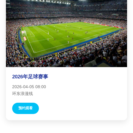
播
2026年足球赛事
2026-04-05 08:00
环东浪漫线
预约观看