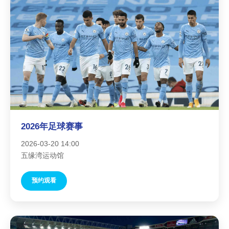
2026年足球赛事
2026-03-20 14:00
五缘湾运动馆
赛
事
预约观看
直