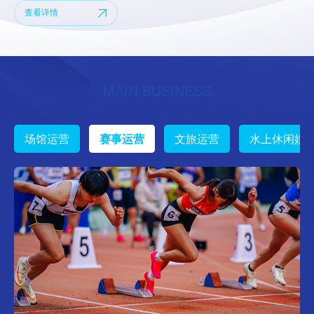
查看详情
MAIN BUSINESS
场馆运营
赛事运营
文旅运营
水上休闲娱
主
营