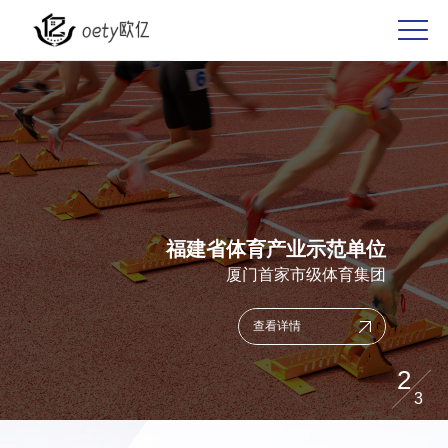
福建省体育产业示范单位
厦门首家市级体育集团
查看详情
2
3